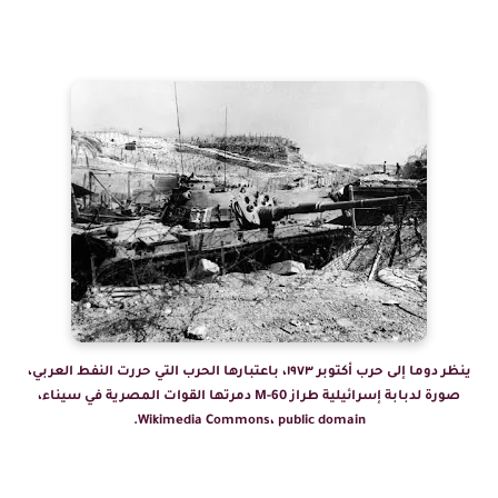
ينظر دوما إلى حرب أكتوبر ١٩٧٣، باعتبارها الحرب التي حررت النفط العربي،
صورة لدبابة إسرائيلية طراز M-60 دمرتها القوات المصرية في سيناء،
Wikimedia Commons، public domain.