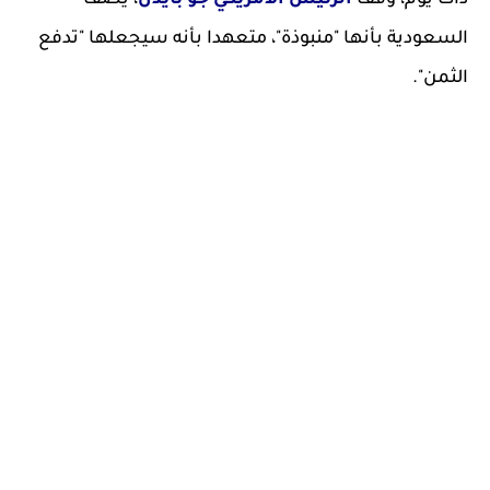
ذات يوم، وقف
الرئيس الأمريكي جو بايدن
، يصف
السعودية بأنها "منبوذة"، متعهدا بأنه سيجعلها "تدفع
الثمن".