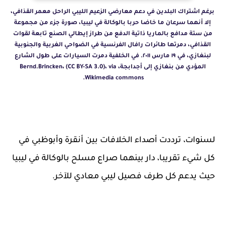
برغم اشتراك البلدين في دعم معارضي الزعيم الليبي الراحل معمر القذافي،
إلا أنهما سرعان ما خاضا حربا بالوكالة في ليبيا، صورة جزء من مجموعة
من ستة مدافع بالماريا ذاتية الدفع من طراز إيطالي الصنع تابعة لقوات
القذافي، دمرتها طائرات رافال الفرنسية في الضواحي الغربية والجنوبية
لبنغازي، في ١٩ مارس ٢٠١١. في الخلفية دمرت السيارات على طول الشارع
المؤدي من بنغازي إلى أجدابجة، Bernd.Brincken، (CC BY-SA 3.0)، via
Wikimedia commons.
لسنوات، ترددت أصداء الخلافات بين أنقرة وأبوظبي في
كل شيء تقريبا، دار بينهما صراع مسلح بالوكالة في ليبيا
حيث يدعم كل طرف فصيل ليبي معادي للآخر.