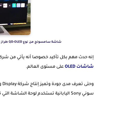
شاشة سامسونج من نوع QD-OLED طراز QE55S95B، الصورة من Trusted Reviews‏، CC BY-NC-ND 4.0.
إنه حدث مهم بكل تأكيد خصوصا أنه يأتي من شركة Samsung Display، التي تعتبر الشركة الرائدة في تص
شاشات OLED
على مستوى العالم.
سوني Sony اليابانية تستخدم لوحة الشاشة التي تنتجها Samsung Display في تصنيع الشاشات الخاصة بها.