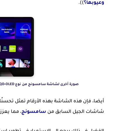
وعيوبها؟
)).
صورة أخرى لشاشة سامسونج من نوع QD-OLED طراز QE55S95B، الصورة من Trusted Reviews‏، CC BY-NC-ND 4.0.
شاشات الجيل السابق من
سامسونج
، مما يعزز