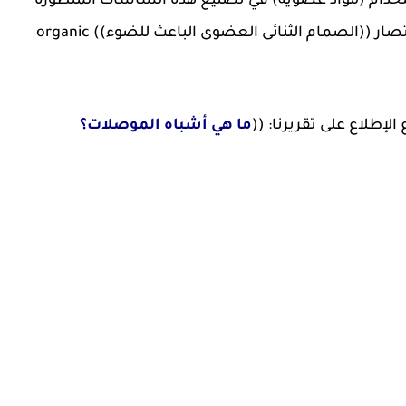
تخدام (مواد عضوية) في تصنيع هذه الشاشات المتطورة
تعني اختصار ((الصمام الثنائى العضوى الباعث للضوء)) organic
إطلاع على تقريرنا: ((
ما هي أشباه الموصلات؟