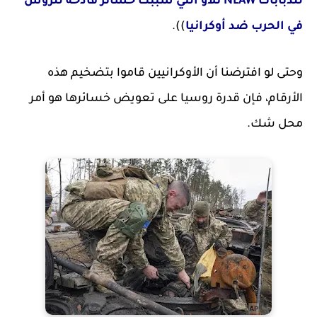
للدبابات NLAW نلاو التي سببت خسائر فادحة للروس
في الحرب ضد أوكرانيا
)).
وحتى لو افترضنا أن الأوكرانيين قاموا بتضخيم هذه
الأرقام، فإن قدرة روسيا على تعويض خسائرها هو أمر
محل شك.