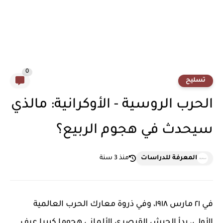
0
تسليح
الحرب الروسية - الأوكرانية: مالذي
سيحدث في هجوم الربيع؟
المعرفة للدراسات
منذ 3 سنة
في ٢١ مارس ١٩١٨، وفي ذروة معارك الحرب العالمية
الأولى، بدأ الجيش القيصري الألماني هجوما كبيرا عرف