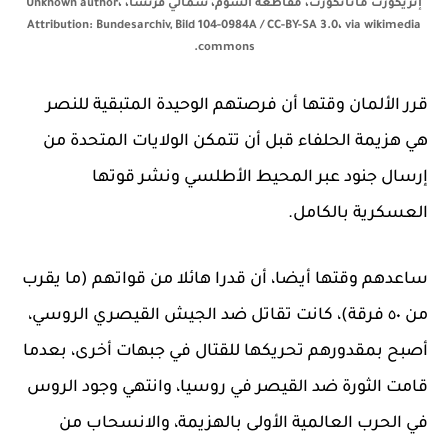
إتريكورت مانانكورت، مقاطعة السوم، شمالي فرنسا، Unknown author،
Attribution: Bundesarchiv, Bild 104-0984A / CC-BY-SA 3.0، via wikimedia
commons.
قرر الألمان وقتها أن فرصتهم الوحيدة المتبقية للنصر
هي هزيمة الحلفاء قبل أن تتمكن الولايات المتحدة من
إرسال جنود عبر المحيط الأطلسي ونشر قوتها
العسكرية بالكامل.
ساعدهم وقتها أيضا، أن قدرا هائلا من قواتهم (ما يقرب
من ٥٠ فرقة)، كانت تقاتل ضد الجيش القيصري الروسي،
أصبح بمقدورهم تحريكها للقتال في جبهات أخرى، بعدما
قامت الثورة ضد القيصر في روسيا، وانتهي وجود الروس
في الحرب العالمية الأولى بالهزيمة، والانسحاب من