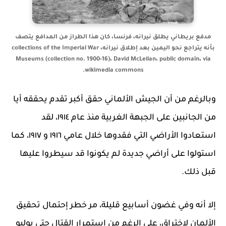
مدفع بريطاني يطلق نيرانه، فرنسا، كان هذا الطراز من المدافع يتصف
بأنه يتراجع نحو اليمين بعد إطلاق نيرانه، collections of the Imperial War
Museums (collection no. 1900-16)، David McLellan، public domain، via
wikimedia commons.
وبالرغم من أن الجيش الألماني حقق أكبر تقدم يحققه أيا
من الجانبين على الجبهة الغربية منذ عام ١٩١٤، لقد
استعادوا الأراضي التي فقدوها خلال عامي ١٩١٦ و ١٩١٧، كما
استولوا على أراضي جديدة لم يكونوا قد سيطروا عليها
قبل ذلك.
إلا أنه وفي غضون أسابيع قليلة، مر خطر إحتمال تحقيق
الألمان لاختراق، على الرغم من استمرار القتال حتى يوليو