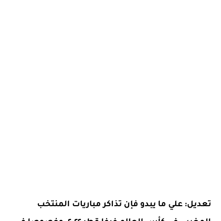
تعديل: علي ما يبدو فإن تذاكر مباريات المنتخب