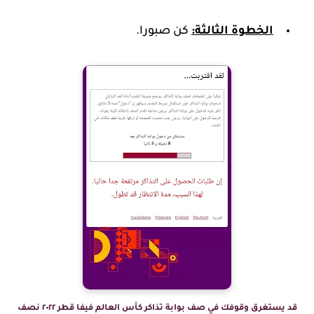
الخطوة الثالثة:
كن صبورا.
قد يستغرق وقوفك في صف بوابة تذاكر كأس العالم فيفا قطر ٢٠٢٢ نصف