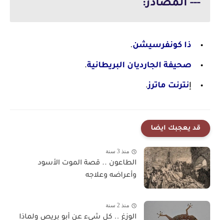
--- المصادر:
ذا كونفرسيشن
.
صحيفة الجارديان البريطانية
.
إ
نترنت ماترز
.
قد يعجبك ايضا
منذ 3 سنة
الطاعون .. قصة الموت الأسود
وأعراضه وعلاجه
منذ 2 سنة
الوزغ .. كل شيء عن أبو بريص ولماذا