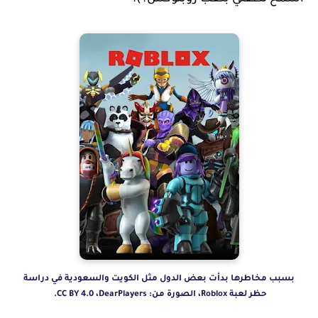
بسبب مخاطرها بدأت بعض الدول مثل الكويت والسعودية في دراسة
حظر لعبة Roblox، الصورة من: DearPlayers‏، CC BY 4.0.