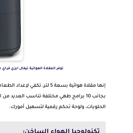
توفر المقلاة الهوائية تيفال ايزي فراي ماكس EY245B40 إمكانية التحكم في درجة 
إنها مقلاة هوائية بسعة 5 لتر،
بجانب 10 برامج طهي مختلفة تناسب العديد
الحلويات، ولوحة تحكم رقمية لتسهيل أمورك.
تكنولوجيا الهواء الساخن: