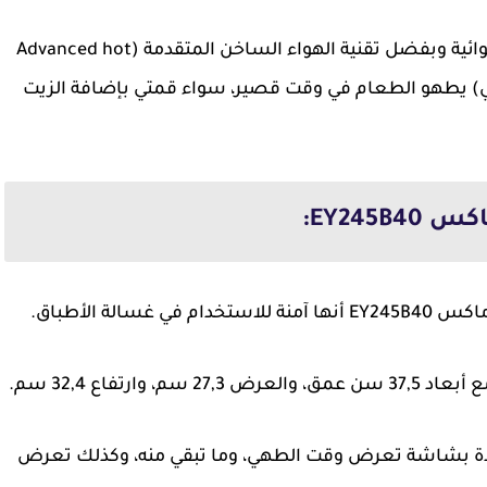
لكن مقلاة تيفال ايزي فراي ماكس EY245B40 الهوائية وبفضل تقنية الهواء الساخن المتقدمة (Advanced hot
(قلي هوائي) يطهو الطعام في وقت قصير، سواء قمتي بإضافة الزيت
EY245:
لة الأطباق.
تفاع 32,4 سم.
ودة بشاشة تعرض وقت الطهي، وما تبقي منه، وكذلك تعرض