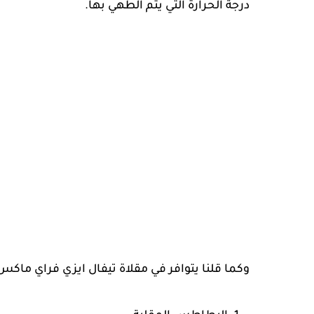
درجة الحرارة التي يتم الطهي بها.
وكما قلنا يتوافر في مقلاة تيفال ايزي فراي ماكس EY245B40 عشرة برامج طهي، وهي