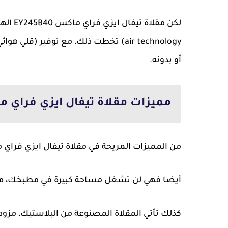
air technology) تخطت ذلك، مع توفير 
أو بدونه.
مميزات مقلاة تيفال ايزي فراي ماكس B40
من المميزات المريحة في مقلاة تيفال ايزي فراي ماكس EY245B40 أنها آمنة للاستخدام في غسا
أيضا فهي لن تشغل مساحة كبيرة في مطبخك، مع أبعاد 37,5 سن عمق، والعرض 27,3 سم، وار
كذلك تأتي المقلاة المصنوعة من البلاستيك، مز