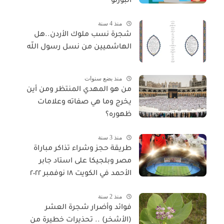
البورنو
منذ 4 سنة
شجرة نسب ملوك الأردن..هل
الهاشميين من نسل رسول اللّه
منذ بضع سنوات
من هو المهدي المنتظر ومن أين
يخرج وما هي صفاته وعلامات
ظهوره؟
منذ 3 سنة
طريقة حجز وشراء تذاكر مباراة
مصر وبلجيكا على استاد جابر
الأحمد في الكويت ١٨ نوفمبر ٢٠٢٢
منذ 2 سنة
فوائد وأضرار شجرة العشر
(الأشخر) .. تحذيرات خطيرة من