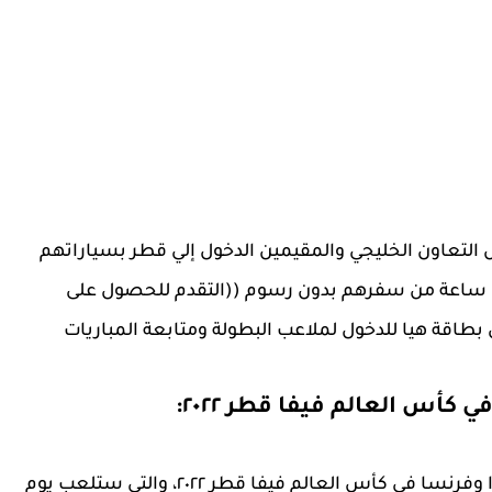
التعاون الخليجي والمقيمين الدخول إلي قطر بسياراتهم
الخاصة بالتقدم للحصول علي تصريح دخول قبل ١٢ ساعة من سفرهم بدون رسوم ((التقدم للحصول على
طاقة هيا للدخول لملاعب البطولة ومتابعة المباريات
ي كأس العالم فيفا قطر ٢٠٢٢:
الطريقة الرسمية الأولى لشراء تذاكر مباراة إنجلترا وفرنسا في كأس العالم فيفا قطر ٢٠٢٢، والتي ستلعب يوم