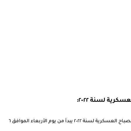
رية لسنة ٢٠٢٢:
تجدر الإشارة إلى أن موعد التسجيل في كلية على الصباح العسكرية لسنة ٢٠٢٢ يبدأ من يوم الأربعاء الموافق ٦