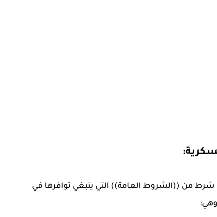
سكرية:
حدد بيان "رئاسة الأركان العامة للجيش الكويتي" ١٣ شرط من ((الشروط العامة)) التي ينبغي توافرها في
وهي: