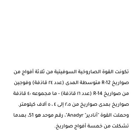
تكونت القوة الصاروخية السوفيتية من ثلاثة أفواج من
صواريخ R-12 متوسطة المدى (عدد ٢٤ قاذفة) وفوجين
من صواريخ R-14 (عدد ١٦ قاذفة) - ما مجموعه ٤٠ قاذفة
صواريخ بمدى صواريخ من ٢،٥ إلى ٤ ، ٥ آلاف كيلومتر.
وحملت القوة "أنادير" Anadyr"، رقم موحد هو 51، بعدما
تشكلت من خمسة أفواج صواريخ.