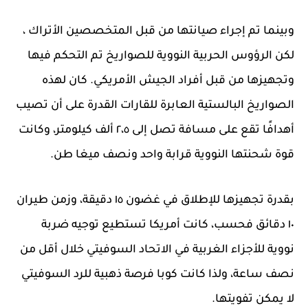
وبينما تم إجراء صيانتها من قبل المتخصصين الأتراك ،
لكن الرؤوس الحربية النووية للصواريخ تم التحكم فيها
وتجهيزها من قبل أفراد الجيش الأمريكي. كان لهذه
الصواريخ البالستية العابرة للقارات القدرة على أن تصيب
أهدافًا تقع على مسافة تصل إلى ٢،٥ ألف كيلومتر، وكانت
قوة شحنتها النووية قرابة واحد ونصف ميغا طن.
بقدرة تجهيزها للإطلاق في غضون ١٥ دقيقة، وزمن طيران
١٠ دقائق فحسب، كانت أمريكا تستطيع توجيه ضربة
نووية للأجزاء الغربية في الاتحاد السوفيتي خلال أقل من
نصف ساعة، ولذا كانت كوبا فرصة ذهبية للرد السوفيتي
لا يمكن تفويتها.