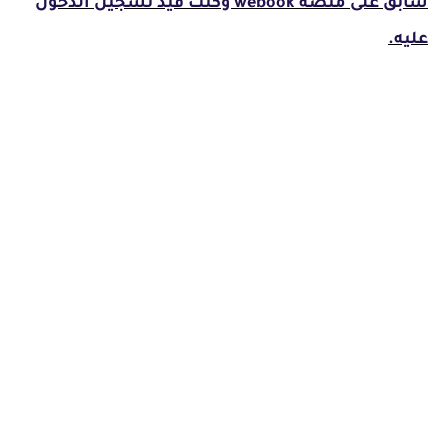
سابق على منصة webook وكنت قيد تسجيل الدخول
عليه.