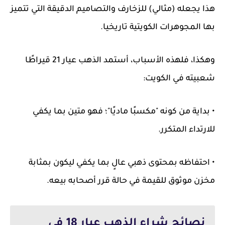
هذا يجعله (مثالي) للزخارف والتصاميم الدقيقة التي تتميز
بها المجوهرات الكويتية تاريخيا.
وهكذا، فلهذه الأسباب، أستمد الذهب عيار 21 قيراطًا
شعبيته في الكويت:
• بداية من كونه "مكسبًا ماديًا"؛ فهو متين بما يكفي
للارتداء المتكرر.
• احتفاظه بمحتوى ذهبي عالٍ بما يكفي ليكون بمثابة
مخزن موثوق للقيمة في حالة قرر أصحابه بيعه.
نصائح شراء الذهب عيار 18 في