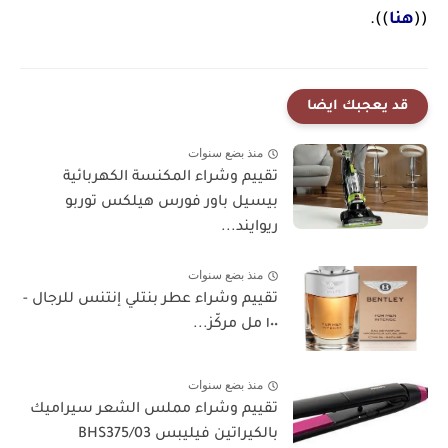
((
هنا
)).
قد يعجبك ايضا
منذ بضع سنوات
تقييم وشراء المكنسة الكهربائية
بيسيل باور فورس هيلكس توربو
ريوايند...
منذ بضع سنوات
تقييم وشراء عطر بنتلي إنتنس للرجال -
١٠٠ مل مركّز...
منذ بضع سنوات
تقييم وشراء مملس الشعر سيراميك
بالكيراتين فيليبس BHS375/03