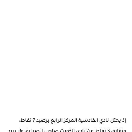
إذ يحتل نادي القادسية المركز الرابع برصيد 7 نقاط،
وبفارق 3 نقاط عن نادي الكويت صاحب الصدارة، ولا يريد