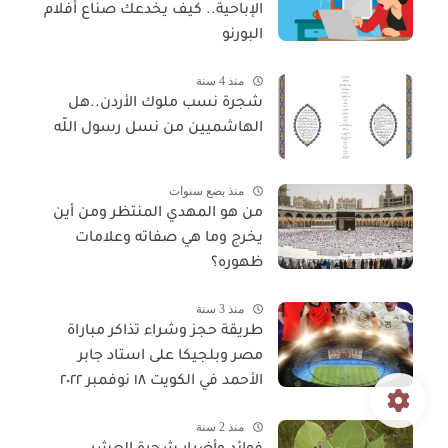
الإباحية.. كيف يخدعك صناع أفلام
البورنو
منذ 4 سنة
شجرة نسب ملوك الأردن..هل
الهاشميين من نسل رسول اللّه
منذ بضع سنوات
من هو المهدي المنتظر ومن أين
يخرج وما هي صفاته وعلامات
ظهوره؟
منذ 3 سنة
طريقة حجز وشراء تذاكر مباراة
مصر وبلجيكا على استاد جابر
الأحمد في الكويت ١٨ نوفمبر ٢٠٢٢
منذ 2 سنة