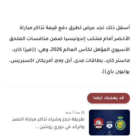
أسفل ذلك تجد عرض لطرق دفع قيمة تذاكر مباراة
الأخضر أمام منتخب إندونيسيا ضمن منافسات الملحق
الآسيوي المؤهل لكأس العالم 2026، وهي: ((فيزا كارد،
ماستر كارد، بطاقات مدى، آبل pay، أمريكان اكسبريس،
يونيون باي)).
قد يعجبك ايضا
منذ 3 سنة
طريقة حجز وشراء تذاكر مباراة النصر
والرائد في دوري روشن...