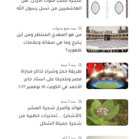
شجرة نسب ملوك الأردن..هل
الهاشميين من نسل رسول اللّه
منذ بضع سنوات
من هو المهدي المنتظر ومن أين
يخرج وما هي صفاته وعلامات
ظهوره؟
منذ 3 سنة
طريقة حجز وشراء تذاكر مباراة
مصر وبلجيكا على استاد جابر
الأحمد في الكويت ١٨ نوفمبر ٢٠٢٢
منذ 2 سنة
فوائد وأضرار شجرة العشر
(الأشخر) .. تحذيرات خطيرة من
شجرة جميلة الشكل
منذ 3 أيام