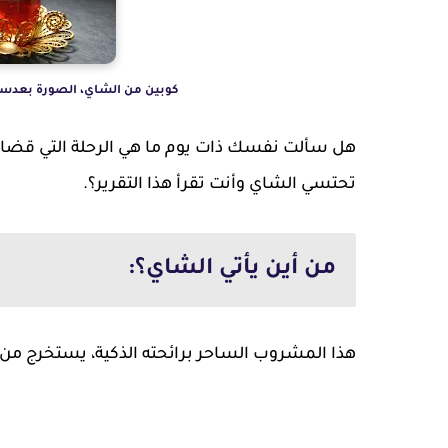
كوبين من الشاي، الصورة بعدسة: la3a، CC BY 2.0، via wikimedia commons
هل سألت نفسك ذات يوم ما هي الرحلة التي قضاها
تحتسي الشاي وأنت تقرأ هذا التقرير؟.
من أين يأتي الشاي؟:
هذا المشروب الساحر برائحته الذكية، يستخرج من 