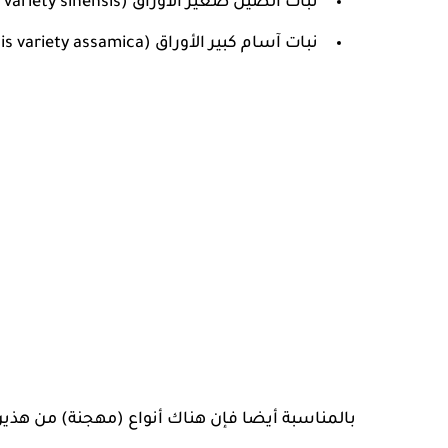
نبات الصين صغير الأوراق (C. sinensis variety sinensis).
نبات آسام كبير الأوراق (C. sinensis variety assamica).
بالمناسبة أيضا فإن هناك أنواع (مهجنة) من هذين