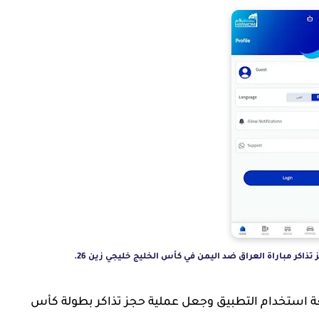
كر مباراة العراق ضد اليمن في كأس الخليج خليجي زين 26.
غة استخدام التطبيق وجعل عملية حجز تذاكر بطولة كأس