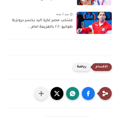
منذ 5 سنة
منتخب مصر لكرة اليد يخسر برونزية
طوكيو ٢٠٢٠ بالهزيمة امام...
رياضة