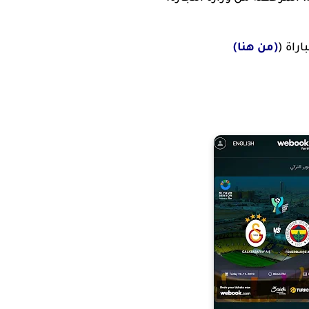
راة (
(من هنا)