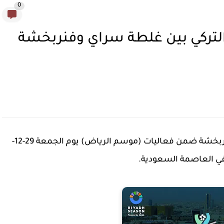
0
ر التركي بين غلطة سراي وفنربخشة
ستقام مباراة السوبر التركي بين غلطة سراي وفنربخشة ضمن فعاليات (موسم الرياض) يوم الجمعة 29-12-