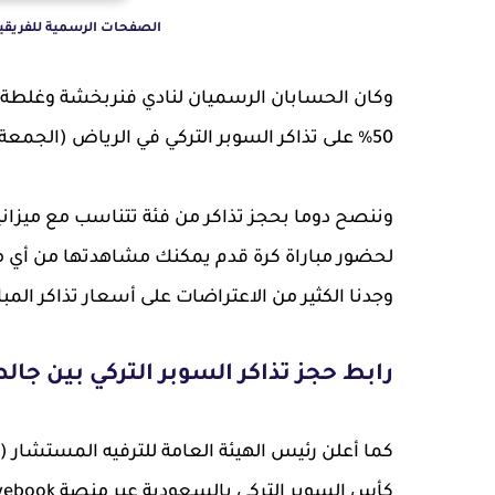
الصفحات الرسمية للفريقين
وكان الحسابان الرسميان لنادي فنربخشة وغلطة 
50% على تذاكر السوبر التركي في الرياض (الجمعة 29 ديسمبر) بناء على مبادرة الاتحاد التركي لكرة القدم.
وننصح دوما بحجز تذاكر من فئة تتناسب مع ميزاني
لحضور مباراة كرة قدم يمكنك مشاهدتها من أي م
وجدنا الكثير من الاعتراضات على أسعار تذاكر المبا
رابط حجز تذاكر السوبر التركي بين جالط
كما أعلن رئيس الهيئة العامة للترفيه المستشار 
كأس السوبر التركي بالسعودية عبر منصة webook المرخصة من وزارة التجارة.