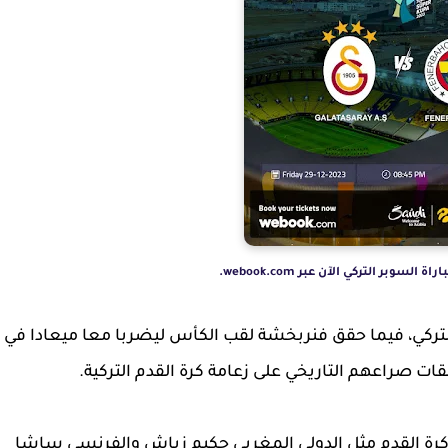
سوبر التركي الآن عبر webook.com.
تركي، فيما حقق فنربخشة لقب الكأس ليضربا معا ميعادا في
 صراعهم التاريخي على زعامة كرة القدم التركية.
 كرة القدم مثل الدولي المغربي حكيم زياش والفرنسي ساشا