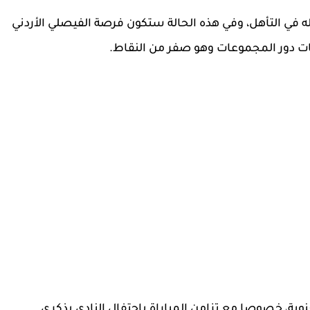
ه إلى 4 نقاط، ويحيي أماله في التأهل، وفي هذه الحالة ستكون فرصة الفيصلي الأردني
سات دور المجموعات وهو صفر من النقاط.
نوية، خصوصا مع تزامن المباراة باحتفال النادي بذكرى