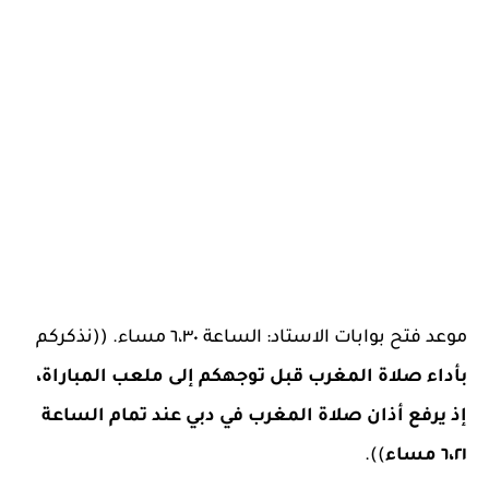
موعد فتح بوابات الاستاد: الساعة ٦،٣٠ مساء. ((نذكركم
بأداء صلاة المغرب قبل توجهكم إلى ملعب المباراة،
إذ يرفع أذان صلاة المغرب في دبي عند تمام الساعة
٦،٢١ مساء
)).