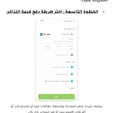
الشروط عليك.
الخطوة التاسعة : اختر طريقة دفع قيمة التذاكر:
يمكنك شراء تذاكر المباراة بواسطة بطاقات فيزا أو ماستر كارد أو
أمريكان إكسبريس أو عبر حساب باي بال.