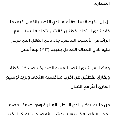
الصدارة.
بل إن الفرصة سانحة أمام نادي النصر بالفعل، فبعدما
فقد نادي الاتحاد نقطتين غاليتين بتعادله السلبي مع
الرائد في الأسبوع الماضي، جاء نادي الهلال الذي فرض
عليه نادي العدالة التعادل بنتيجة (٣-٣) ليلة أمس.
وهكذا أمن نادي النصر لنفسه الصدارة برصيد ٤٣ نقطة
وبفارق نقطتين عن أقرب منافسيه الاتحاد، ويريد توسيع
الفارق أكثر مع الهلال.
من جانبه، يدخل نادي الباطن المباراة وهو أضعف خصم
يمكن اللقاء به في دوري روشن، إنه صاحب المركز الأخير،