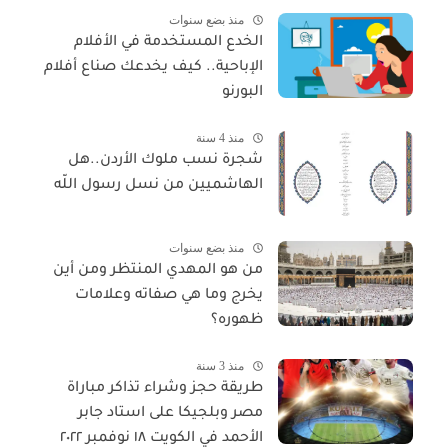
منذ بضع سنوات
الخدع المستخدمة في الأفلام
الإباحية.. كيف يخدعك صناع أفلام
البورنو
منذ 4 سنة
شجرة نسب ملوك الأردن..هل
الهاشميين من نسل رسول اللّه
منذ بضع سنوات
من هو المهدي المنتظر ومن أين
يخرج وما هي صفاته وعلامات
ظهوره؟
منذ 3 سنة
طريقة حجز وشراء تذاكر مباراة
مصر وبلجيكا على استاد جابر
الأحمد في الكويت ١٨ نوفمبر ٢٠٢٢