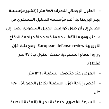
الطول الإجمالي للطراد: ٩٨،٩ متر ((تشير مؤسسة
جينز البريطانية أهم مؤسسة للتحليل العسكري في
العالم إلى أن طول كورفيت الجبيل السعودي يصل إلى
١٠٤ متر، وهو ما اتفقت معها فيه مجلة مراجعة الدفاع
الأوروبية European defense review، ومع ذلك فإن
وزارة الدفاع السعودية حددت الطول ب٩٧،٥ متر
فقط)).
العرض عند منتصف السفينة : ١٣،٦ متر.
أقصى إزاحة (وزن السفينة بكامل الحمولة) : ٢٤٧٠
طن.
السرعة القصوى: ٢٥ عقدة بحرية (العقدة البحرية