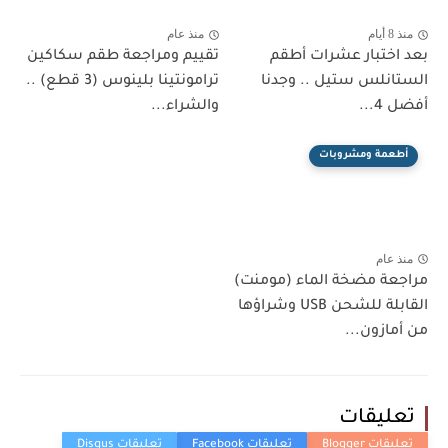
منذ 8 أيام
منذ عام
بعد اختبار عشرات أطقم
تقييم ومراجعة طقم سكاكين
الستانلس ستيل .. وجدنا
ترامونتينا بلينوس (3 قطع) ..
أفضل 4...
والشراء...
أطعمة ومشروبات
منذ عام
مراجعة مضخة الماء (مومنت)
القابلة للشحن USB وشراؤها
من أمازون...
تعليقات