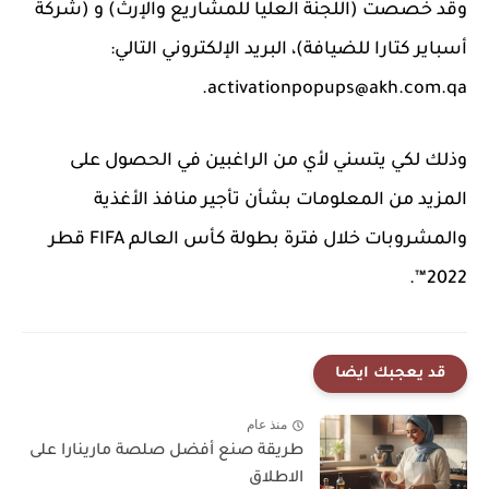
وقد خصصت (اللجنة العليا للمشاريع والإرث) و (شركة
أسباير كتارا للضيافة)، البريد الإلكتروني التالي:
activationpopups@akh.com.qa.
وذلك لكي يتسني لأي من الراغبين في الحصول على
المزيد من المعلومات بشأن تأجير منافذ الأغذية
والمشروبات خلال فترة بطولة كأس العالم FIFA قطر
2022™.
قد يعجبك ايضا
منذ عام
طريقة صنع أفضل صلصة مارينارا على
الاطلاق