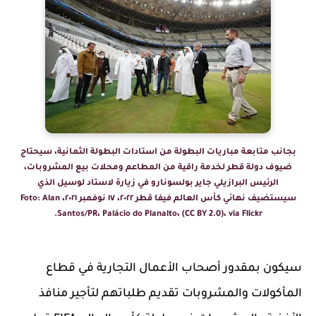
بجانب متابعة مباريات البطولة من استادات البطولة الثمانية، سيحتاج
ضيوف دولة قطر لخدمة راقية من المطاعم ومحلات بيع المشروبات،
الرئيس البرازيلي جاير بولسونارو في زيارة لاستاد لوسيل الذي
سيستضيف نهائي كأس العالم فيفا قطر ٢٠٢٢، ١٧ نوفمبر ٢٠٢١، Foto: Alan
Santos/PR، Palácio do Planalto، (CC BY 2.0)، via Flickr.
سيكون بمقدور أصحاب الأعمال التجارية في قطاع
المأكولات والمشروبات تقديم طلباتهم لتأجير منافذ