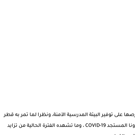
رصها على توفير البيئة المدرسية الآمنة، ونظرا لما تمر به قطر
من الظروف الوبائية المتعلقة بجائحة فيروس كورونا المستجد COVID-19 ، وما تشهده الفترة الحالية من تزايد