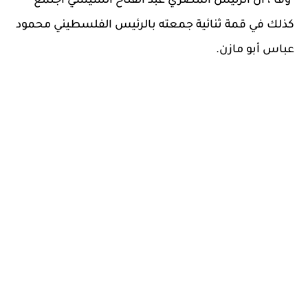
"وفا"، أن الرئيس المصري عبد الفتاح السيسي اجتمع
كذلك في قمة ثنائية جمعته بالرئيس الفلسطيني محمود
عباس أبو مازن.