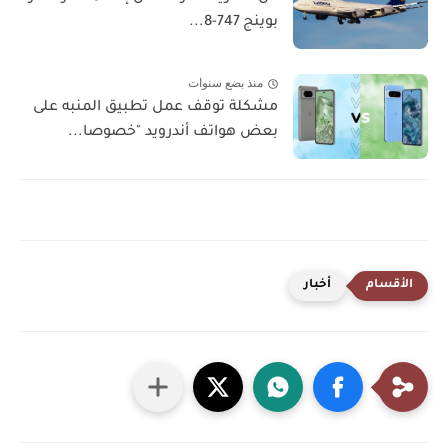
بوينج 747-8...
منذ بضع سنوات
مشكلة توقف عمل تطبيق المنبه على
بعض هواتف أندرويد "خصوصا...
أخبار