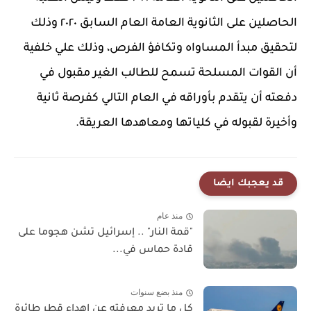
الحاصلين على الثانوية العامة العام السابق ٢٠٢٠ وذلك
لتحقيق مبدأ المساواه وتكافؤ الفرص، وذلك علي خلفية
أن القوات المسلحة تسمح للطالب الغير مقبول في
دفعته أن يتقدم بأوراقه في العام التالي كفرصة ثانية
وأخيرة لقبوله في كلياتها ومعاهدها العريقة.
قد يعجبك ايضا
منذ عام
"قمة النار" .. إسرائيل تشن هجوما على
قادة حماس في...
منذ بضع سنوات
كل ما تريد معرفته عن إهداء قطر طائرة