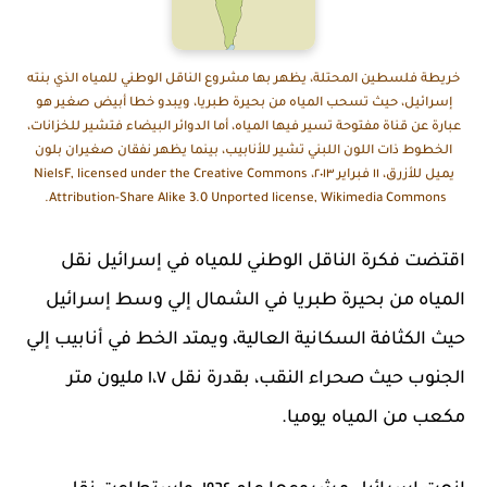
خريطة فلسطين المحتلة، يظهر بها مشروع الناقل الوطني للمياه الذي بنته
إسرائيل، حيث تسحب المياه من بحيرة طبريا، ويبدو خطا أبيض صغير هو
عبارة عن قناة مفتوحة تسير فيها المياه، أما الدوائر البيضاء فتشير للخزانات،
الخطوط ذات اللون اللبني تشير للأنابيب، بينما يظهر نفقان صغيران بلون
يميل للأزرق، ١١ فبراير ٢٠١٣، NielsF, licensed under the Creative Commons
Attribution-Share Alike 3.0 Unported license, Wikimedia Commons.
اقتضت فكرة الناقل الوطني للمياه في إسرائيل نقل
المياه من بحيرة طبريا في الشمال إلي وسط إسرائيل
حيث الكثافة السكانية العالية، ويمتد الخط في أنابيب إلي
الجنوب حيث صحراء النقب، بقدرة نقل ١،٧ مليون متر
مكعب من المياه يوميا.