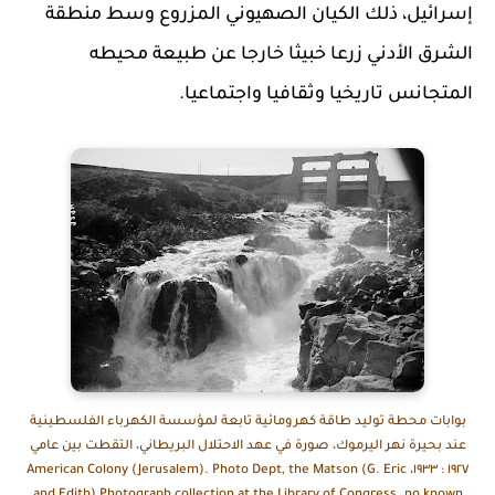
إسرائيل، ذلك الكيان الصهيوني المزروع وسط منطقة
الشرق الأدني زرعا خبيثا خارجا عن طبيعة محيطه
المتجانس تاريخيا وثقافيا واجتماعيا.
بوابات محطة توليد طاقة كهرومائية تابعة لمؤسسة الكهرباء الفلسطينية
عند بحيرة نهر اليرموك، صورة في عهد الاحتلال البريطاني، التقطت بين عامي
١٩٢٧ : ١٩٣٣، American Colony (Jerusalem). Photo Dept, the Matson (G. Eric