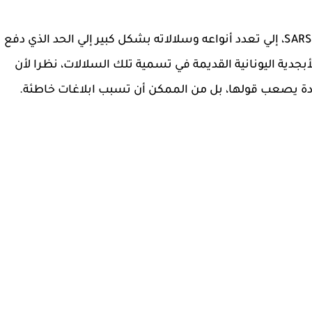
لقد أدي الانتشار المستمر لفيروس كورونا SARS-CoV-2، إلي تعدد أنواعه وسلالاته بشكل كبير إلي الحد الذي دفع
 لاستخدام حروف الأبجدية اليونانية القديمة في تسمية تلك السلالات، نظرا لأن
دة يصعب قولها، بل من الممكن أن تسبب ابلاغات خاطئة.