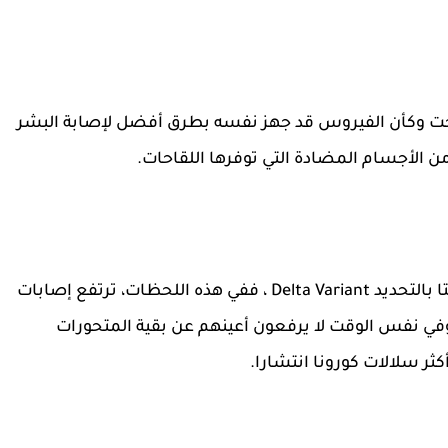
لجديدة لفيروس كورونا COVID-19، أصبحت وكأن الفيروس قد جهز نفسه بطرق أفضل لإصابة البشر
ن الأجسام المضادة التي توفرها اللقاحات.
وبينما يستمر العلماء في تركيزهم علي المتحور دلتا بالتحديد Delta Variant ، ففي هذه اللحظات، ترتفع إصابات
ء وفي نفس الوقت لا يرفعون أعينهم عن بقية المتحورات
ر سلالات كورونا انتشارا.