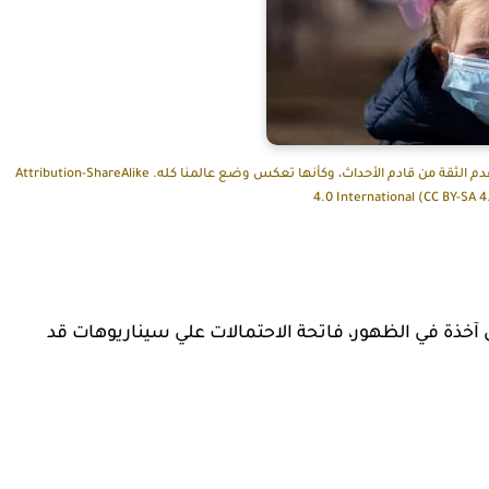
طفلة ترتدي قناع الوجه الواقي، تبدو علي ملامحها الجميلة علامات عدم الثقة من قادم الأحداث، وكأنها تعكس وضع عالمنا كله. Attribution-ShareAlike
4.0 International (CC BY-SA 
ل آخذة في الظهور، فاتحة الاحتمالات علي سيناريوهات قد