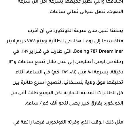
اختلافها والتي تطير جميعها بسرعة أقل من سرعة
الصوت، تصل لحوالى ثماني ساعات.
يمكننا تخيل مدى سرعة الكونكورد في أن أقرب
منافسيها إلي يومنا هذا، هي الطائرة بوينغ-٧٨٧ دريم لاينر
Boeing 787 Dreamliner، التي طارت في فبراير ٢٠١٩، في
رحلة من لوس أنجلوس إلي لندن خلال تسع ساعات و ١٣
دقيقة، بسرعة ٨٠١ ميل (١٢٨٩،٠٨١ كم) في الساعة، أثناء
تحليقها فوق ولاية بنسلفانيا، لتصبح أسرع طائرة بين
كل الطائرات المدنية التجارية لكن البوينغ ظلت أقل من
الكونكورد بفارق كبير يصل لنحو ألف كم / ساعة.
مثل ذلك الوقت الذي وفرته الكونكورد، فرصا رائعة في