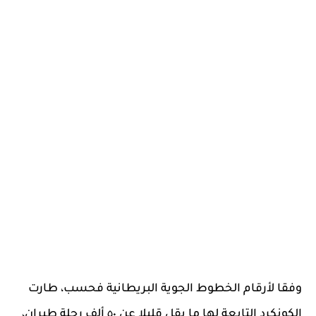
وفقا لأرقام الخطوط الجوية البريطانية فحسب، طارت
الكونكرد التابعة لها ما يقل قليلا عن ٥٠ ألف رحلة طيران،