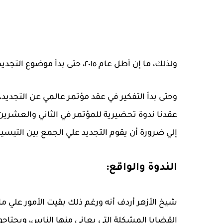
ولذلك، ما إن أطل عام ٢٠١٥، حتى بدأ موضوع التجديد يطرح نفسه علي مائدة الأولويات في نشاط الأزهر.
وحتى بدأ التفكير في عقد مؤتمر عالمي عن التجديد
إلي ضرورة أن يقوم التجديد علي الجمع بين التيسير
الندوة والواقع:
شيخ الأزهر أردف أنه ورغم ذلك بقيت الأمور علي ما ه
القضايا المشكلة التي يعاني منها الناس، ويحتاجون